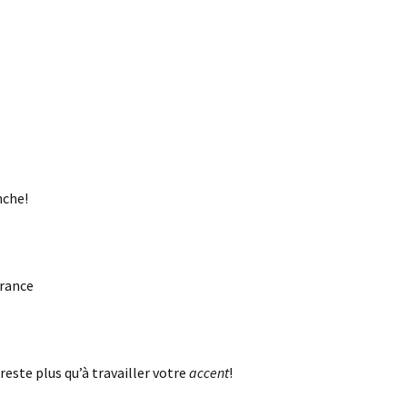
nche!
trance
 reste plus qu’à travailler votre
accent
!