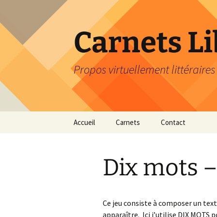
Skip
to
content
Carnets Li
Propos virtuellement littéraires
Accueil
Carnets
Contact
Carnet de lectures
A
Dix mots –
Carnet de mots
G
Carnet de tout et de rien
P
Ce jeu consiste à composer un text
apparaître. Ici j’utilise DIX MOTS p