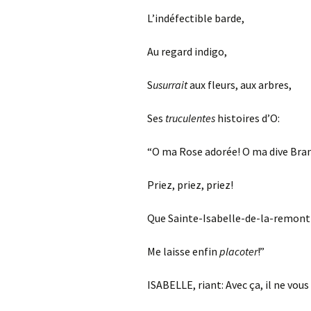
L’indéfectible barde,
Au regard indigo,
S
usurrait
aux fleurs, aux arbres,
Ses
truculentes
histoires d’O:
“O ma Rose adorée! O ma dive Bra
Priez, priez, priez!
Que Sainte-Isabelle-de-la-remon
Me laisse enfin
placoter
!”
ISABELLE, riant: Avec ça, il ne vous