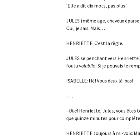
‘Elle a dit dix mots, pas plus!’
JULES (même âge, cheveux éparse
Oui, je sais. Mais…
HENRIETTE: C’est la règle.
JULES se penchant vers Henriette: Ma
foutu
volubile
! Si je pouvais le r
ISABELLE: Hé! Vous deux là-bas!
-…
–
Ohé
! Henriette, Jules, vous êtes 
que quinze minutes pour compléter
HENRIETTE toujours à mi-voix: Min