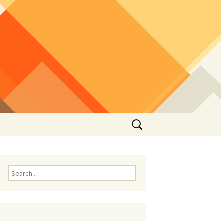
Search
for:
Search
for: