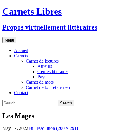
Skip
Carnets Libres
to
content
Propos virtuellement littéraires
Menu
Accueil
Carnets
Carnet de lectures
Auteurs
Genres littéraires
Pays
Carnet de mots
Carnet de tout et de rien
Contact
Search
for:
Les Mages
May 17, 2022
Full resolution (200 × 291)