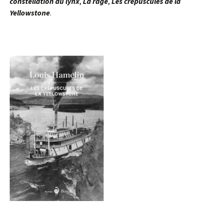
constellation du lynx
,
La rage
,
Les crépuscules de la
Yellowstone
.