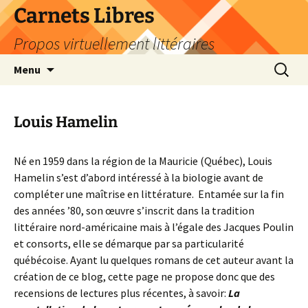
Skip
Carnets Libres
to
Propos virtuellement littéraires
content
Search
Menu
for:
Louis Hamelin
Né en 1959 dans la région de la Mauricie (Québec), Louis
Hamelin s’est d’abord intéressé à la biologie avant de
compléter une maîtrise en littérature. Entamée sur la fin
des années ’80, son œuvre s’inscrit dans la tradition
littéraire nord-américaine mais à l’égale des Jacques Poulin
et consorts, elle se démarque par sa particularité
québécoise. Ayant lu quelques romans de cet auteur avant la
création de ce blog, cette page ne propose donc que des
recensions de lectures plus récentes, à savoir:
La