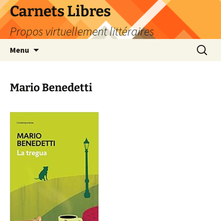
Skip
Carnets Libres
to
Propos virtuellement littéraires
content
Search
Menu
for:
Mario Benedetti