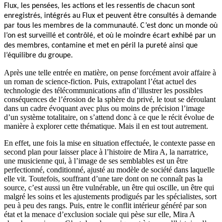
Flux, les pensées, les actions et les ressentis de chacun sont
enregistrés, intégrés au Flux et peuvent être consultés à demande
par tous les membres de la communauté. C’est donc un monde où
l’on est surveillé et contrôlé, et où le moindre écart exhibé par un
des membres, contamine et met en péril la pureté ainsi que
l’équilibre du groupe.
Après une telle entrée en matière, on pense forcément avoir affaire à
un roman de science-fiction. Puis, extrapolant l’état actuel des
technologie des télécommunications afin d’illustrer les possibles
conséquences de l’érosion de la sphère du privé, le tout se déroulant
dans un cadre évoquant avec plus ou moins de précision l’image
d’un système totalitaire, on s’attend donc à ce que le récit évolue de
manière à explorer cette thématique. Mais il en est tout autrement.
En effet, une fois la mise en situation effectuée, le contexte passe en
second plan pour laisser place à l’histoire de Mira A, la narratrice,
une musicienne qui, à l’image de ses semblables est un être
perfectionné, conditionné, ajusté au modèle de société dans laquelle
elle vit. Toutefois, souffrant d’une tare dont on ne connaît pas la
source, c’est aussi un être vulnérable, un être qui oscille, un être qui
malgré les soins et les ajustements prodigués par les spécialistes, sort
peu à peu des rangs. Puis, entre le conflit intérieur généré par son
état et la menace d’exclusion sociale qui pèse sur elle, Mira A