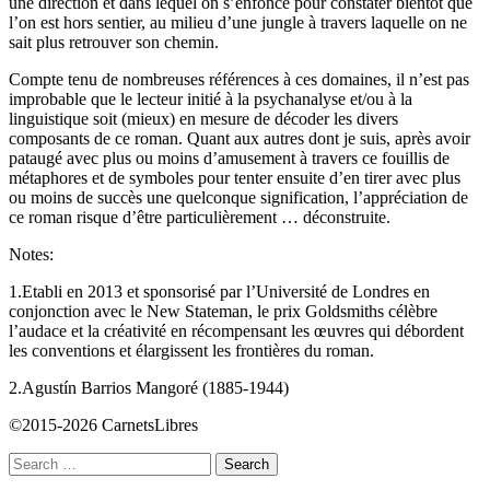
une direction et dans lequel on s’enfonce pour constater bientôt que
l’on est hors sentier, au milieu d’une jungle à travers laquelle on ne
sait plus retrouver son chemin.
Compte tenu de nombreuses références à ces domaines, il n’est pas
improbable que le lecteur initié à la psychanalyse et/ou à la
linguistique soit (mieux) en mesure de décoder les divers
composants de ce roman. Quant aux autres dont je suis, après avoir
pataugé avec plus ou moins d’amusement à travers ce fouillis de
métaphores et de symboles pour tenter ensuite d’en tirer avec plus
ou moins de succès une quelconque signification, l’appréciation de
ce roman risque d’être particulièrement … déconstruite.
Notes:
1.Etabli en 2013 et sponsorisé par l’Université de Londres en
conjonction avec le New Stateman, le prix Goldsmiths célèbre
l’audace et la créativité en récompensant les œuvres qui débordent
les conventions et élargissent les frontières du roman.
2.Agustín Barrios Mangoré (1885-1944)
©2015-2026 CarnetsLibres
Search
for: