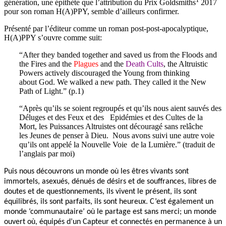
génération, une épithète que l’attribution du Prix Goldsmiths
2017
pour son roman H(A)PPY, semble d’ailleurs confirmer.
Présenté par l’éditeur comme un roman post-post-apocalyptique,
H(A)PPY s’ouvre comme suit:
“After they banded together and saved us from the Floods and
the Fires and the
Plagues
and the
Death Cults
, the Altruistic
Powers actively discouraged the Young from thinking
about God. We walked a new path. They called it the New
Path of Light.” (p.1)
“Après qu’ils se soient regroupés et qu’ils nous aient sauvés des
Déluges et des Feux et des Epidémies et des Cultes de la
Mort, les Puissances Altruistes ont découragé sans relâche
les Jeunes de penser à Dieu. Nous avons suivi une autre voie
qu’ils ont appelé la Nouvelle Voie de la Lumière.” (traduit de
l’anglais par moi)
Puis nous découvrons un monde où les êtres vivants sont
immortels, asexués, dénués de désirs et de souffrances, libres de
doutes et de questionnements, ils vivent le présent, ils sont
équilibrés, ils sont parfaits, ils sont heureux. C’est également un
monde ‘communautaire’ où le partage est sans merci; un monde
ouvert où, équipés d’un Capteur et connectés en permanence à un