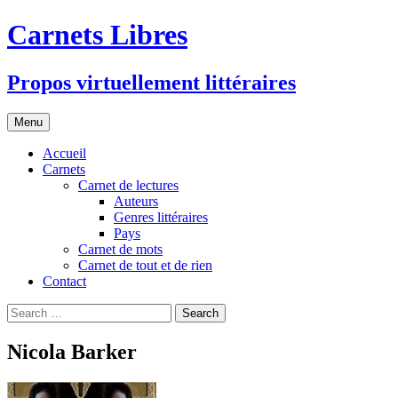
Skip
Carnets Libres
to
content
Propos virtuellement littéraires
Menu
Accueil
Carnets
Carnet de lectures
Auteurs
Genres littéraires
Pays
Carnet de mots
Carnet de tout et de rien
Contact
Search
for:
Nicola Barker