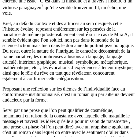
cherche une issue. C’est dans la musique et à travers l’histoire d’un
2
virtuose paraguayen
qu’elle semble trouver un fil, un écho, une
voie.
Bref, au delà du contexte et des artifices au sein desquels cette
l’histoire évolue, reposant entièrement sur les pensées de la
narratrice de même qu’ostensiblement centré sur le cas de Mira A, il
semble évident que l’on soit ici, non pas dans le monde de la
science-fiction mais bien dans le domaine du portrait psychologique.
Du reste, outre la nature de l’intrigue, le caractère déconstruit de la
trame narrative, les nombreuses allusions au langage, -langage
articulé, intérieur, graphique, musical, symbolique, métaphorique,
mathématique, etc.-, les évocations d’expériences à teneur mystique,
ainsi que le rôle du rêve en tant que révélateur, concourent
également à confirmer cette catégorisation.
Proposant une réflexion sur les thèmes de l’individualité face au
conformisme institutionnalisé, c’est un roman qui par ailleurs devient
audacieux par la forme.
Servi par une prose que l’on peut qualifier de cosmétique, -
notamment en raison de la constance avec laquelle elle maquille le
message et travesti les idées qu’elle a pour mission de transmettre-,
une prose en phase (si l’on peut dire) avec un graphisme aguichant,
c’est un roman dans lequel on entre avec le sentiment d’aller dans