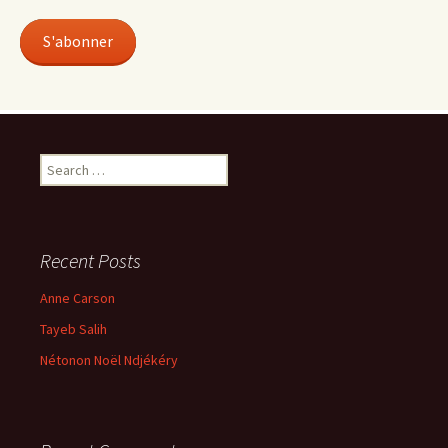
S'abonner
Search
for:
Recent Posts
Anne Carson
Tayeb Salih
Nétonon Noël Ndjékéry