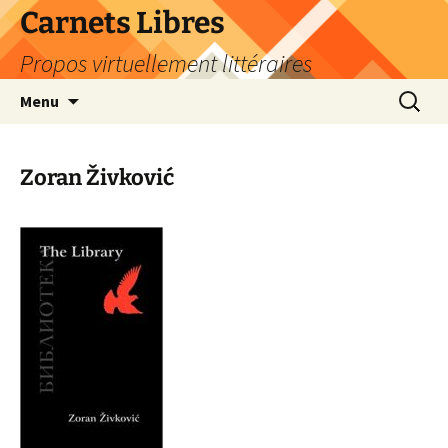
Skip
Carnets Libres
to
Propos virtuellement littéraires
content
Search
Menu
for:
Zoran Živković